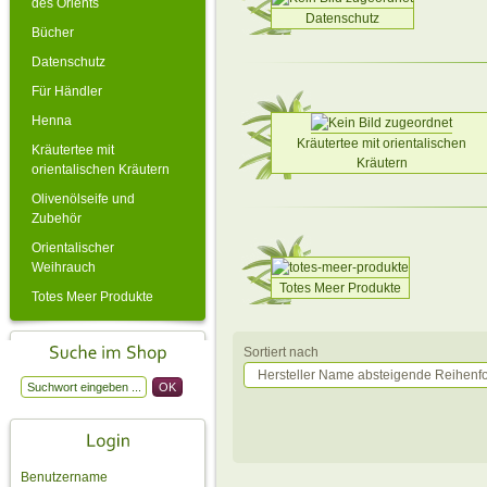
des Orients
Datenschutz
Bücher
Datenschutz
Für Händler
Henna
Kräutertee mit orientalischen
Kräutertee mit
Kräutern
orientalischen Kräutern
Olivenölseife und
Zubehör
Orientalischer
Weihrauch
Totes Meer Produkte
Totes Meer Produkte
Sortiert nach
Hersteller Name absteigende Reihenf
Benutzername