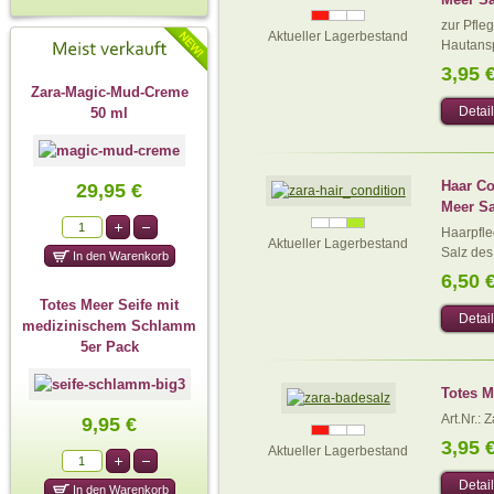
zur Pfleg
Aktueller Lagerbestand
Hautansp
3,95 
Zara-Magic-Mud-Creme
Detai
50 ml
Haar Co
29,95 €
Meer Sa
Haarpfle
Aktueller Lagerbestand
Salz des.
6,50 
Totes Meer Seife mit
Detai
medizinischem Schlamm
5er Pack
Totes M
Art.Nr.: 
9,95 €
3,95 
Aktueller Lagerbestand
Detai