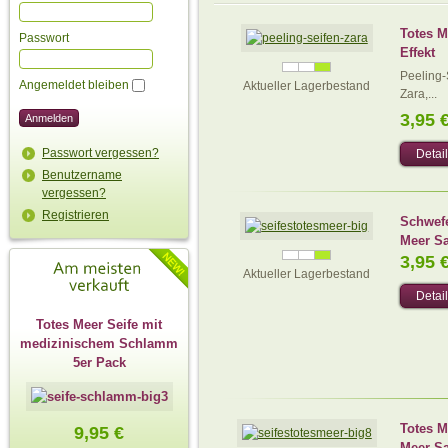
Totes M
Passwort
Effekt
Peeling-
Angemeldet bleiben
Aktueller Lagerbestand
Zara,...
3,95 
Passwort vergessen?
Detai
Benutzername
vergessen?
Registrieren
Schwefe
Meer Sa
3,95 
Aktueller Lagerbestand
Detai
Totes Meer Seife mit
medizinischem Schlamm
5er Pack
Totes M
9,95 €
Meer Sa