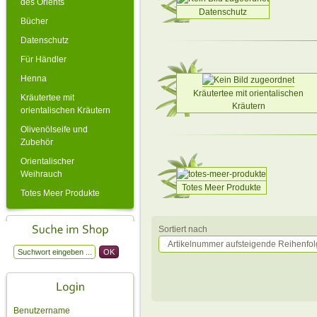
des Orients
Datenschutz
Bücher
Datenschutz
Für Händler
Henna
Kräutertee mit orientalischen
Kräutertee mit
Kräutern
orientalischen Kräutern
Olivenölseife und
Zubehör
Orientalischer
Weihrauch
Totes Meer Produkte
Totes Meer Produkte
Sortiert nach
Artikelnummer aufsteigende Reihenfo
Benutzername