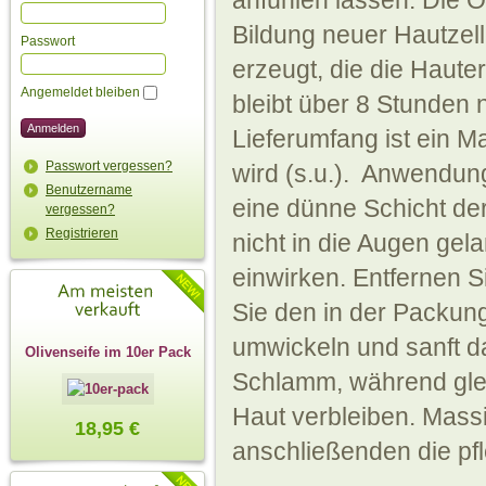
anfühlen lassen. Die O
Bildung neuer Hautzell
Passwort
erzeugt, die die Haut
Angemeldet bleiben
bleibt über 8 Stunden 
Lieferumfang ist ein M
Passwort vergessen?
wird (s.u.). Anwendun
Benutzername
eine dünne Schicht d
vergessen?
Registrieren
nicht in die Augen ge
einwirken. Entfernen 
Sie den in der Packun
umwickeln und sanft da
Olivenseife im 10er Pack
Schlamm, während gleic
Haut verbleiben. Mass
18,95 €
anschließenden die pfl