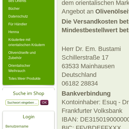
des Orients
dem orientalischen Mar
Bücher
Angebot an
Olivenölsei
Datenschutz
Die Versandkosten bet
Für Händler
Mindestbestellwert bet
Henna
Kräutertee mit
orientalischen Kräutern
Herr
Dr. Em.
Bustami
Olivenölseife und
Schillerstraße 17
Zubehör
63533
Mainhausen
Orientalischer
Weihrauch
Deutschland
Totes Meer Produkte
06182 28834
Bankverbindung
Kontoinhaber: Esuq - D
Frankfurter Volksbank
IBAN: DE31501900000
Benutzername
BIC: FFVBDEFFXXX