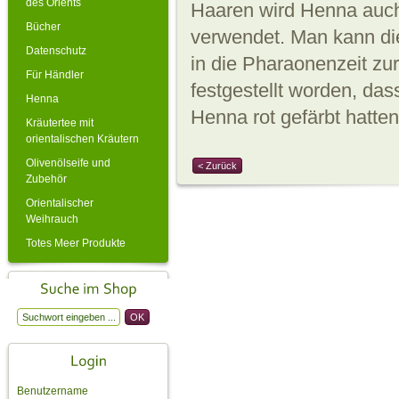
des Orients
Haaren wird Henna auch
Bücher
verwendet. Man kann d
Datenschutz
in die Pharaonenzeit zu
Für Händler
festgestellt worden, das
Henna
Henna rot gefärbt hatten
Kräutertee mit
orientalischen Kräutern
Olivenölseife und
< Zurück
Zubehör
Orientalischer
Weihrauch
Totes Meer Produkte
Benutzername