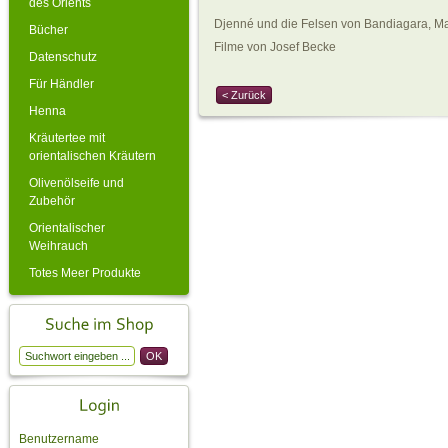
des Orients
Djenné und die Felsen von Bandiagara, M
Bücher
Filme von Josef Becke
Datenschutz
Für Händler
< Zurück
Henna
Kräutertee mit
orientalischen Kräutern
Olivenölseife und
Zubehör
Orientalischer
Weihrauch
Totes Meer Produkte
Benutzername