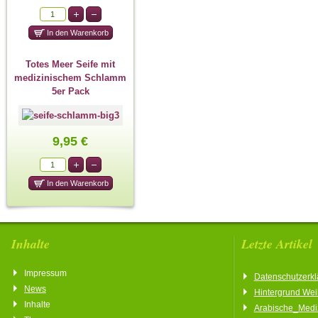
Totes Meer Seife mit
medizinischem Schlamm
5er Pack
9,95 €
Inhalte
Letzte Artikel
Impressum
Datenschutzerkl
News
Hintergrund We
Inhalte
Arabische_Medi