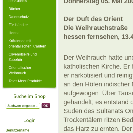
Donnerstag 05. Mai 20
des Orients
Bücher
Datenschutz
Der Duft des Orient
Für Händler
Die Weihrauchstraße
Henna
hessen fernsehen, 13.
Kräutertee mit
orientalischen Kräutern
Olivenölseife und
Der Weihrauch hatte und
Zubehör
katholischen Kirche. Er
Orientalischer
Weihrauch
er narkotisiert und rei
Totes Meer Produkte
an den Höfen indischer
aufgewogen. Über Tause
gehandelt; es entstand 
Süden des Sultanats Om
Trockentälern ritzen Be
das Harz zu ernten. Der
Benutzername